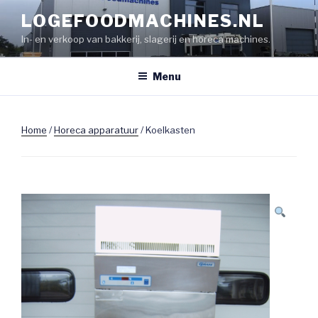
Naar
LOGEFOODMACHINES.NL
de
In- en verkoop van bakkerij, slagerij en horeca machines.
inhoud
springen
Menu
Home
/
Horeca apparatuur
/ Koelkasten