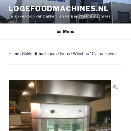
Naar
LOGEFOODMACHINES.NL
de
In- en verkoop van bakkerij, slagerij en horeca machines.
inhoud
springen
Menu
Home
/
Bakkerij machines
/
Ovens
/ Wiesheu 10 plaats oven